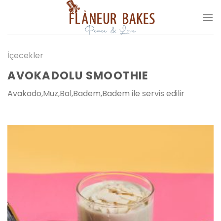
İçeriğe
atla
İçecekler
AVOKADOLU SMOOTHIE
Avakado,Muz,Bal,Badem,Badem ile servis edilir